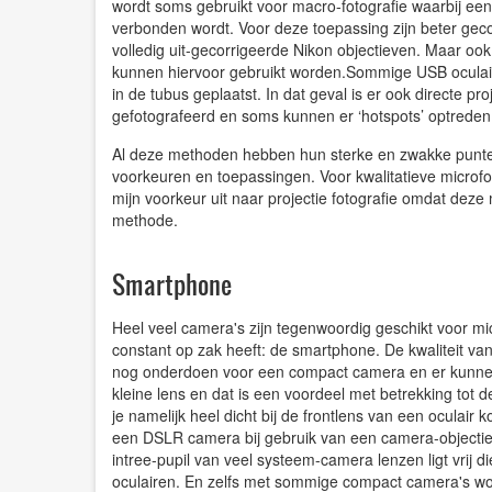
wordt soms gebruikt voor macro-fotografie waarbij een
verbonden wordt. Voor deze toepassing zijn beter geco
volledig uit-gecorrigeerde Nikon objectieven. Maar ook
kunnen hiervoor gebruikt worden.
Sommige USB oculair-
in de tubus geplaatst. In dat geval is er ook directe p
gefotografeerd en soms kunnen er ‘hotspots’ optreden
Al deze methoden hebben hun sterke en zwakke punten
voorkeuren en toepassingen. Voor kwalitatieve microf
mijn voorkeur uit naar projectie fotografie omdat dez
methode.
Smartphone
Heel veel camera's zijn tegenwoordig geschikt voor mi
constant op zak heeft: de smartphone. De kwaliteit van
nog onderdoen voor een compact camera en er kunne
kleine lens en dat is een voordeel met betrekking tot 
je namelijk heel dicht bij de frontlens van een oculair
een DSLR camera bij gebruik van een camera-objectief 
intree-pupil van veel systeem-camera lenzen ligt vrij 
oculairen. En zelfs met sommige compact camera's word