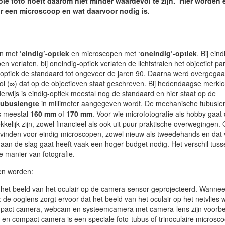
ie foto hoeft daarom niet minder waardevol te zijn. Hier worden 
r een microscoop en wat daarvoor nodig is.
en met
‘eindig’-optiek
en microscopen met
‘oneindig’-optiek
. Bij ein
 verlaten, bij oneindig-optiek verlaten de lichtstralen het objectief para
tiek de standaard tot ongeveer de jaren 90. Daarna werd overgegaa
ol (∞) dat op de objectieven staat geschreven. Bij hedendaagse merkl
wijs is eindig-optiek meestal nog de standaard en hier staat op de
tubuslengte
in millimeter aangegeven wordt. De mechanische tubusle
s meestal
160 mm
of
170 mm
. Voor wie microfotografie als hobby gaat
kelijk zijn, zowel financieel als ook uit puur praktische overwegingen.
e vinden voor eindig-microscopen, zowel nieuw als tweedehands en dat 
n aan de slag gaat heeft vaak een hoger budget nodig. Het verschil tus
 manier van fotografie.
en worden:
het beeld van het oculair op de camera-sensor geprojecteerd. Wanne
 de ooglens zorgt ervoor dat het beeld van het oculair op het netvlies 
compact camera, webcam en systeemcamera met camera-lens zijn voorb
e en compact camera is een speciale foto-tubus of trinoculaire microsc