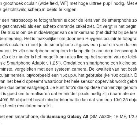
n groothoek oculair (wide field, WF) met hoge uittree-pupil nodig. Met 
 gezichtsveld scherp in beeld te krijgen.
een microscoop te fotograferen is door de lens van de smartphone z
 gezichtsveld als een scherp omrande cirkel ziet. Dit vergt in het begin
De truc is om de middelvinger van de linkerhand (het dichtst bij de len
ersteuning. Het is makkelijker om door een Huygens oculair te fotogra
oothoek oculairen moet je de smartphone al gauw een paar cm van de len
eunen. Er zijn smartphone adapters te koop die je aan de microscoop-
Op die manier is het mogelijk om alles live op het scherm van de telef
(Basic Smartphone Adapter, 1.25”). Omdat een smartphone een kleine se
enminste, vergeleken met een systeem camera. De kwaliteit van het beel
air nemen, bijvoorbeeld een 15x i.p.v. het gebruikelijke 10x oculair. 
 van het beeld opneemt waardoor het hele sensor oppervlak wordt gebru
rden dus beter vastgelegd. Je kunt foto's die op deze manier zijn geno
t is goed om te realiseren dat er minder pixels nodig zijn naarmate de
 40/0.65 objectief bevat minder informatie dan dat van een 10/0.25 objec
e beste resultaten bereikt.
 met een smartphone, de
Samsung Galaxy A8
(SM-A530F, 16 MP, 1/2.8
.