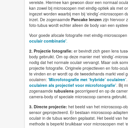
vereiste. Hiermee kan gewoon door een normaal oculai
kan zowel bij microscopen met eindig-optiek als met 
ingezet worden waarbij men bij ‘eindig’-microscopen d
inzet. De zogenaamde
Pancake lenzen
zijn hiervoor 
foto-tubus wordt echter alleen de body van een syste
Voor goede afocale fotografie met eindig-microscopen i
oculair combinatie'
.
2. Projectie fotografie:
er bevindt zich geen lens tus
body gebruikt. Om op deze manier met ‘eindig’-micros
nodig dat het normale oculair vervangt. Maar ook so
projectie fotografie. Originele projectieven en foto-
te vinden en er wordt op de tweedehands markt veel g
oculairen:
‘Microfotografie met ‘hybride’ oculairen’
oculairen als projectief voor microfotografie’
.
Bij m
zogenaamde
tubuslens
gecorrigeerd en op de camera-
camera-body of speciale microscoop camera gebruikt.
3. Directe projectie:
het beeld van het microscoop-obj
sensor geprojecteerd. Er bestaan microscoop-adapters
oculair in de tubus worden geplaatst. Het beeld van h
methode is beperkt bruikbaar voor microscopen met ‘ei