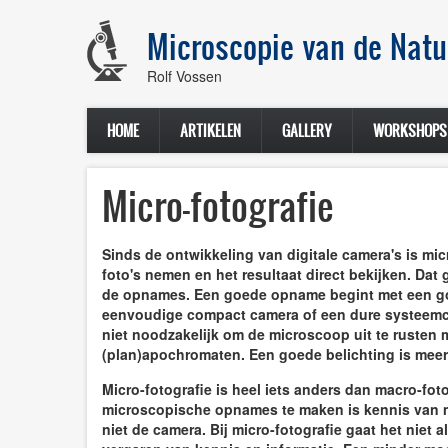
Overslaan
en
Microscopie van de Natu
naar
de
Rolf Vossen
inhoud
gaan
HOME
ARTIKELEN
GALLERY
WORKSHOPS
Micro-fotografie
Sinds de ontwikkeling van digitale camera's is mi
foto's nemen en het resultaat direct bekijken. Dat
de opnames. Een goede opname begint met een goe
eenvoudige compact camera of een dure systeemcam
niet noodzakelijk om de microscoop uit te rusten 
(plan)apochromaten. Een goede belichting is meer
Micro-fotografie is heel iets anders dan macro-fot
microscopische opnames te maken is kennis van mi
niet de camera.
Bij micro-fotografie gaat het niet