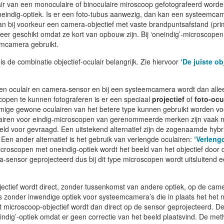
r van een monoculaire of binoculaire miroscoop gefotografeerd worde
oneindig-optiek. Is er een foto-tubus aanwezig, dan kan een systeemca
an bij voorkeur een camera-objectief met vaste brandpuntsafstand (pri
zeer geschikt omdat ze kort van opbouw zijn. Bij ‘oneindig’-microscope
emcamera gebruikt.
s de combinatie objectief-oculair belangrijk. Zie hiervoor
‘De juiste ob
sen oculair en camera-sensor en bij een systeemcamera wordt dan alle
copen te kunnen fotograferen is er een speciaal
projectief
of
foto-ocu
mmige gewone oculairen van het betere type kunnen gebruikt worden vo
oculairen voor eindig-microscopen van gerenommeerde merken zijn vaak m
eld voor gevraagd. Een uitstekend alternatief zijn de zogenaamde hybr
. Een ander alternatief is het gebruik van verlengde oculairen:
‘Verleng
icroscopen met oneindig-optiek wordt het beeld van het objectief door 
sensor geprojecteerd dus bij dit type microscopen wordt uitsluitend 
ectief wordt direct, zonder tussenkomst van andere optiek, op de cam
 zonder inwendige optiek voor systeemcamera’s die in plaats het het 
et microscoop-objectief wordt dan direct op de sensor geprojecteerd. D
ndig’-optiek omdat er geen correctie van het beeld plaatsvind. De me