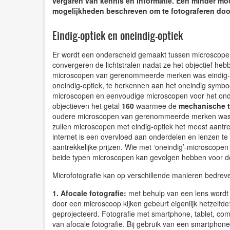
vergaren van kennis en informatie. Een minder moo
mogelijkheden beschreven om te fotograferen doo
Eindig-optiek en oneindig-optiek
Er wordt een onderscheid gemaakt tussen microscop
convergeren de lichtstralen nadat ze het objectief hebben
microscopen van gerenommeerde merken was eindig-op
oneindig-optiek, te herkennen aan het oneindig symbo
microscopen en eenvoudige microscopen voor het onder
objectieven het getal
160
waarmee de
mechanische 
oudere microscopen van gerenommeerde merken wa
zullen microscopen met eindig-optiek het meest aantrek
internet is een overvloed aan onderdelen en lenzen t
aantrekkelijke prijzen. Wie met ‘oneindig’-microscope
beide typen microscopen kan gevolgen hebben voor de
Microfotografie kan op verschillende manieren bedrev
1. Afocale fotografie:
met behulp van een lens wordt 
door een microscoop kijken gebeurt eigenlijk hetzelfde:
geprojecteerd. Fotografie met smartphone, tablet, 
van afocale fotografie. Bij gebruik van een smartphon