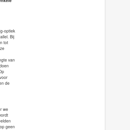
enkele
dig-optiek
llel. Bij
n tot
oze
ngte van
 doen
 Op
voor
sen de
er we
wordt
eelden
oop geen