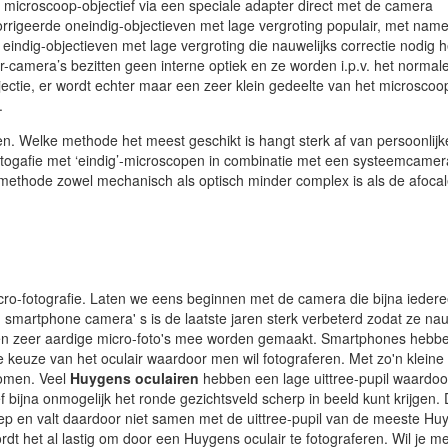
 microscoop-objectief via een speciale adapter direct met de camera
rrigeerde oneindig-objectieven met lage vergroting populair, met nam
 eindig-objectieven met lage vergroting die nauwelijks correctie nodig
camera’s bezitten geen interne optiek en ze worden i.p.v. het normale
rojectie, er wordt echter maar een zeer klein gedeelte van het microscoo
.
. Welke methode het meest geschikt is hangt sterk af van persoonlijk
otogafie met ‘eindig’-microscopen in combinatie met een systeemcamer
e methode zowel mechanisch als optisch minder complex is als de afoca
cro-fotografie. Laten we eens beginnen met de camera die bijna ieder
 smartphone camera' s is de laatste jaren sterk verbeterd zodat ze nau
n zeer aardige micro-foto's mee worden gemaakt. Smartphones hebb
de keuze van het oculair waardoor men wil fotograferen. Met zo'n kleine
 komen. Veel
Huygens oculairen
hebben een lage uittree-pupil waardoo
bijna onmogelijk het ronde gezichtsveld scherp in beeld kunt krijgen.
diep en valt daardoor niet samen met de uittree-pupil van de meeste Hu
t het al lastig om door een Huygens oculair te fotograferen. Wil je me