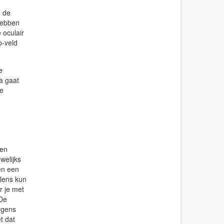
e de
 hebben
 oculair
p-veld
e
a gaat
le
een
welijks
en een
 lens kun
r je met
 De
ygens
t dat