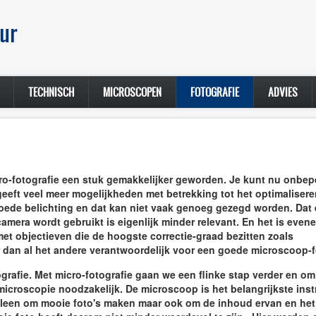
ur
TECHNISCH
MICROSCOPEN
FOTOGRAFIE
ADVIES
cro-fotografie een stuk gemakkelijker geworden. Je kunt nu onbep
 geeft veel meer mogelijkheden met betrekking tot het optimaliser
de belichting en dat kan niet vaak genoeg gezegd worden. Dat 
era wordt gebruikt is eigenlijk minder relevant. En het is even
met objectieven die de hoogste correctie-graad bezitten zoals
 dan al het andere verantwoordelijk voor een goede microscoop-f
ografie. Met micro-fotografie gaan we een flinke stap verder en o
croscopie noodzakelijk. De microscoop is het belangrijkste inst
 alleen om mooie foto's maken maar ook om de inhoud ervan en het