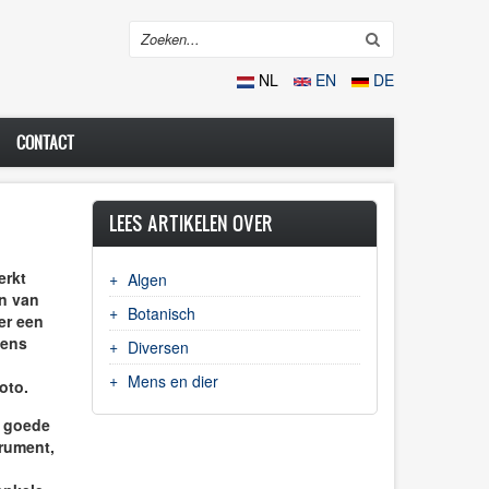
Search
NL
EN
DE
CONTACT
LEES ARTIKELEN OVER
erkt
Algen
en van
Botanisch
er een
eens
Diversen
Mens en dier
oto.
m goede
rument,