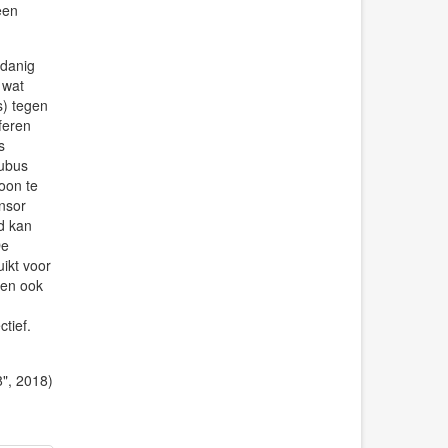
een
odanig
 wat
s) tegen
feren
s
tubus
oon te
nsor
d kan
De
ikt voor
men ook
tief.
", 2018)