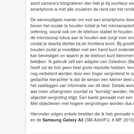
soort camera's fotograferen dan heb je bij voorkeur ee
smartphone is met alle oculairen de rand van het ronde
De eenvoudigste manier om met een smartphone door 
boven het oculair te houden totdat je het microscopisch
oefening, vooral ook om de telefoon stabiel te houden. 
de microscoop tubus aan te houden wat zorgt voor ond
omdat je daarbij dichter bij de frontlens komt. Bij gr
houden zodat je moeilijker met een hand kunt onderst
kan bevestigen en waarin je de telefoon kunt klemmen. 
bekijken. Ik gebruik zelf een adapter van Celestron 
heeft zal de foto geen heel grote resolutie hebben, t
nog verbeterd worden door een hoger vergrotend te ocul
gedachte hierachter is dat de sensor een kleiner deel
het vastleggen van informatie van dit deel. Details wo
wat meer uitvergroten voordat ze "korrelig" worden. He
objectief-vergroting stijgt. Een beeld gemaakt met een
Met objectieven met hogere vergrotingen worden dus d
Hieronder volgen enkele beelden die ik heb gemaakt
en de
Samsung Galaxy A3
(SM-A300FU, 8 MP, 2015)