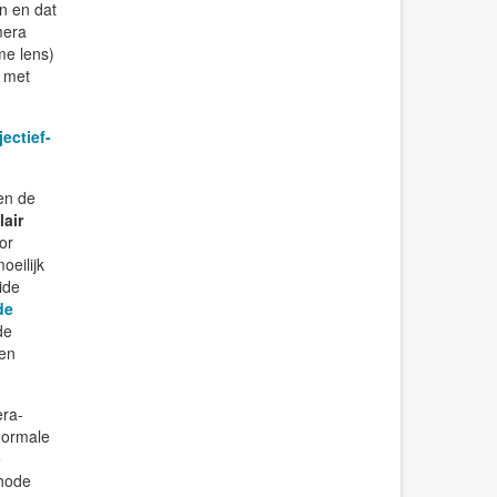
n en dat
mera
me lens)
n met
jectief-
en de
lair
or
oeilijk
ide
de
de
een
era-
normale
e
thode