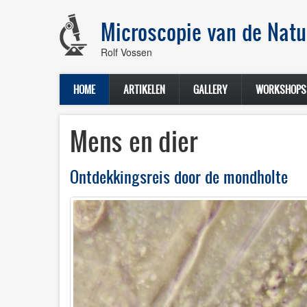
Overslaan
en
Microscopie van de Natu
naar
de
Rolf Vossen
inhoud
gaan
HOME
ARTIKELEN
GALLERY
WORKSHOPS
Mens en dier
Ontdekkingsreis door de mondholte