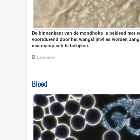
De binnenkant van de mondholte is bekleed met een l
voortdurend door het wangslijmvlies worden aange
microscopisch te bekijken.
Lees meer
over
Ontdekkingsreis
door
de
mondholte
Bloed