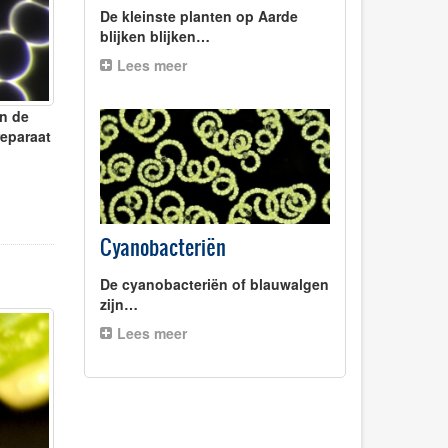
De kleinste planten op Aarde
blijken blijken…
Lees meer
in de
reparaat
Cyanobacteriën
De cyanobacteriën of blauwalgen
zijn…
Lees meer